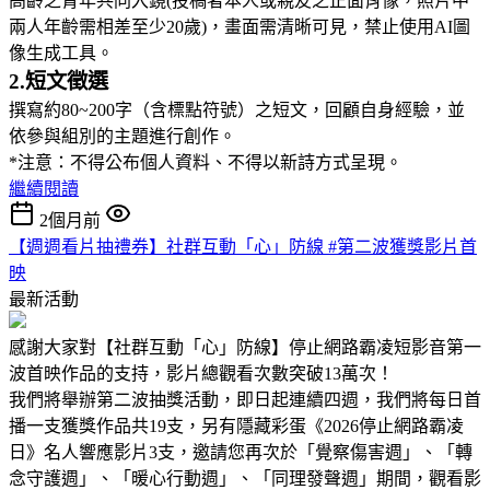
高齡之青年共同入鏡(投稿者本人或親友之正面肖像，照片中
兩人年齡需相差至少20歲)，畫面需清晰可見，禁止使用AI圖
像生成工具。
2.短文徵選
撰寫約80~200字（含標點符號）之短文，回顧自身經驗，並
依參與組別的主題進行創作。
*注意：不得公布個人資料、不得以新詩方式呈現。
繼續閱讀
2個月前
【週週看片抽禮券】社群互動「心」防線 #第二波獲獎影片首
映
最新活動
感謝大家對【社群互動「心」防線】停止網路霸凌短影音第一
波首映作品的支持，影片總觀看次數突破13萬次！
我們將舉辦第二波抽獎活動，即日起連續四週，我們將每日首
播一支獲獎作品共19支，另有隱藏彩蛋《2026停止網路霸凌
日》名人響應影片3支，邀請您再次於「覺察傷害週」、「轉
念守護週」、「暖心行動週」、「同理發聲週」期間，觀看影