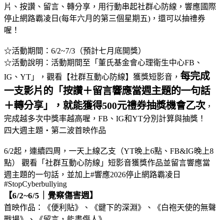
片、按讚、留言、轉分享，用行動串起社群心防線，響應國際
停止網路霸凌日(每年六月的第三個星期五)，還可以抽禮券
喔！
☆活動期間：6/2~7/3（預計七月底開獎）
☆活動說明：活動期間至「董氏基金會心理衛生中心FB、
每完成
IG、YT」，觀看【社群互動心防線】獲獎短影音，
一支影片的「按讚＋留言響應當週主題的一句話
＋轉分享」，就能獲得500元禮券抽獎機會乙次
，
完成越多次中獎率越高喔，FB、IG和YT分別計算與抽獎！
四大週主題・第二波首映作品
6/2起，連續四周，一天上線乙支（YT晚上6點、FB&IG晚上8
點） 觀看「社群互動心防線」短影音獲獎作品並留言響應當
週主題的一句話，並加上#響應2026停止網路霸凌日
#StopCyberbullying
【6/2~6/5｜覺察傷害週】
首映作品：《便利貼》、《鍵下的深淵》、《白袍天使的無聲
戰場》、《留言，能畫傷人》