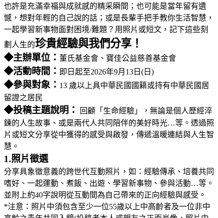
也許是充滿幸福與成就感的精采瞬間；也可能是當年留有遺
憾，想對年輕的自己說的話；或是長輩手把手教你生活智慧，
一起學習新事物面對困境/難題？用照片或短文，記下這些刻
珍貴經驗與我們分享！
劃人生的
◆主辦單位：
董氏基金會、寶佳公益慈善基金會
◆活動時間：
即日起至2026年9月13日(日)
◆參與對象：
13 歲以上具中華民國國籍或持有中華民國居
留證之居民
◆投稿主題說明：
回顧「生命經驗」，無論是個人歷經淬
鍊的人生故事、或是兩代人共同陪伴的美好時光…等。透過照
片或短文分享從中獲得的感受與啟發，傳遞溫暖連結與人生智
慧。
1.照片徵選
分享具象徵意義的跨世代互動照片，如：經驗傳承、培養共同
嗜好、一起運動、煮飯、出遊、學習新事物、參與活動…等。
並附上約40字說明從互動間為自己帶來的正向經驗與感受。
*注意：照片中須包含至少一位55歲以上中高齡者及一位非中