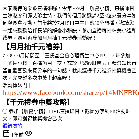
大家期待的樂齡直播來囉，今年7~9月「解憂小棧」直播節目
由陳淑麗和譚艾珍主持，我們每個月將邀請2至3位來賓分享如
何與長輩互動，首集將於7月15日中午11點30分開播，邀請您
一起來聽聽陪伴長輩的解憂小秘訣，參加直播可抽精美小禮和
禮券，還可再參加月月抽千元禮券活動喔！
【月月抽千元禮券】
7、8、9月期間至「董氏基金會心理衛生中心FB」，每參加
「解憂小棧」直播節目一次，或於「樂齡聊鬱力」精選短影音
留言最喜歡來賓分享的一句話，就能獲得千元禮券抽獎機會乙
次，完成越多次中獎率越高喔！
活動傳送門｜
https://www.facebook.com/share/p/14MNFB
【千元禮券中獎攻略】
① 參加【解憂小棧】LIVE直播節目，截圖分享到FB活動貼
文，即可獲得抽獎機會乙次。
繼續閱讀
1年前