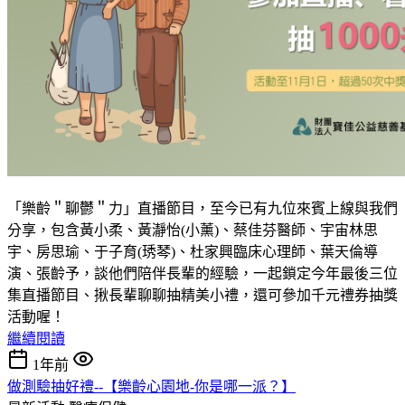
「樂齡＂聊鬱＂力」直播節目，至今已有九位來賓上線與我們
分享，包含黃小柔、黃瀞怡(小薰)、蔡佳芬醫師、宇宙林思
宇、房思瑜、于子育(琇琴)、杜家興臨床心理師、葉天倫導
演、張齡予，談他們陪伴長輩的經驗，一起鎖定今年最後三位
集直播節目、揪長輩聊聊抽精美小禮，還可參加千元禮券抽獎
活動喔！
繼續閱讀
1年前
做測驗抽好禮--【樂齡心園地-你是哪一派？】