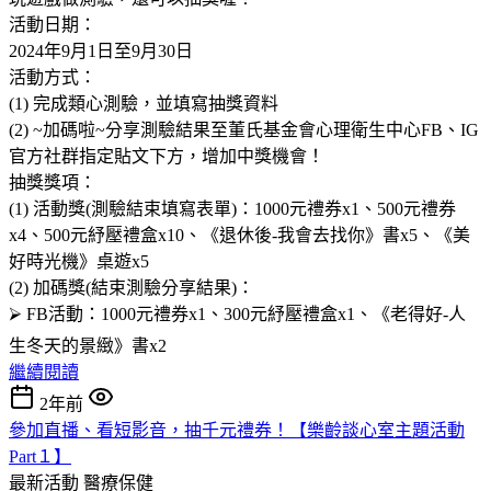
活動日期：
2024年9月1日至9月30日
活動方式：
(1) 完成類心測驗，並填寫抽獎資料
(2) ~加碼啦~分享測驗結果至董氏基金會心理衛生中心FB、IG
官方社群指定貼文下方，增加中獎機會！
抽獎獎項：
(1) 活動獎(測驗結束填寫表單)：1000元禮券x1、500元禮券
x4、500元紓壓禮盒x10、《退休後-我會去找你》書x5、《美
好時光機》桌遊x5
(2) 加碼獎(結束測驗分享結果)：
⮚ FB活動：1000元禮券x1、300元紓壓禮盒x1、《老得好-人
生冬天的景緻》書x2
繼續閱讀
2年前
參加直播、看短影音，抽千元禮券！【樂齡談心室主題活動
Part１】
最新活動
醫療保健