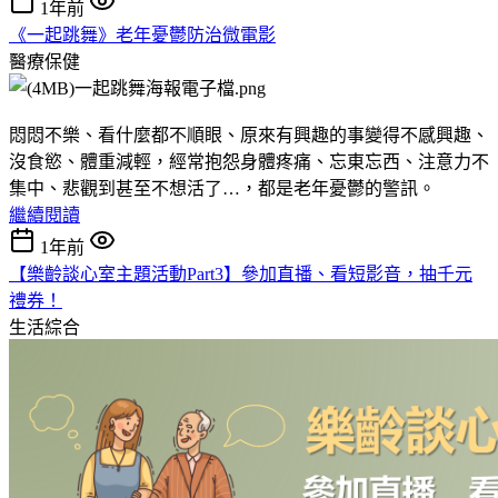
1年前
《一起跳舞》老年憂鬱防治微電影
醫療保健
悶悶不樂、看什麼都不順眼、原來有興趣的事變得不感興趣、
沒食慾、體重減輕，經常抱怨身體疼痛、忘東忘西、注意力不
集中、悲觀到甚至不想活了…，都是老年憂鬱的警訊。
繼續閱讀
1年前
【樂齡談心室主題活動Part3】參加直播、看短影音，抽千元
禮券！
生活綜合