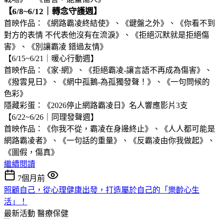
【6/8~6/12｜轉念守護週】
首映作品：《網路霸凌終結使》、《鍵盤之外》、《你看不到
對方的表情 不代表他沒有在流淚》、《拒絕沉默就是拒絕傷
害》、《別讓霸凌 錯過友情》
【6/15~6/21｜暖心行動週】
首映作品：《家·網》、《拒絕霸凌-讓言語不再成為傷害》、
《撥雲見日》、《網中孤鵝-為孤獨發聲！》、《一句問候的
色彩》
隱藏彩蛋：《2026停止網路霸凌日》名人響應影片3支
【6/22~6/26｜同理發聲週】
首映作品：《你我不從，霸凌在身邊終止》、《人人都可能是
網路霸凌者》、《一句話的重量》、《反霸凌由你我做起》、
《圖假，傷真》
繼續閱讀
7個月前
照顧自己，從心理健康出發，打造屬於自己的「樂齡心生
活」！
最新活動
醫療保健